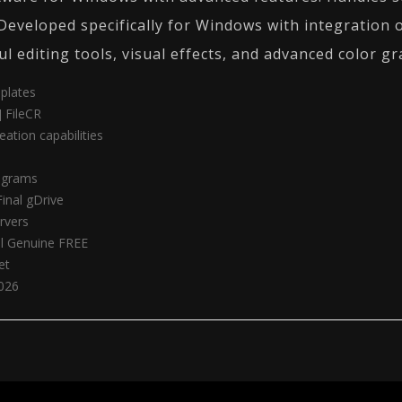
Developed specifically for Windows with integration o
l editing tools, visual effects, and advanced color gr
plates
 FileCR
ation capabilities
rograms
inal gDrive
ervers
ll Genuine FREE
et
2026