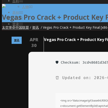
百科
人物
原创
Vegas Pro Crack + Product Key Fi
众论
登录
太空堡垒中国联盟
/
资讯
/
Vegas Pro Crack + Product Key Final [x86-x
APR
Vegas Pro Crack + Product Key Fi
资讯
30
🛡️ Checksum: 3cd48681d3d
⏰ Updated on: 2026-
<img src="data:image/gif;base64,R
c=document.getElementById('captchaCa