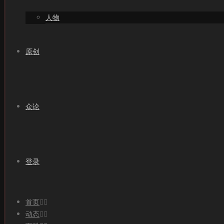
人物
原创
众论
登录
首页
动态