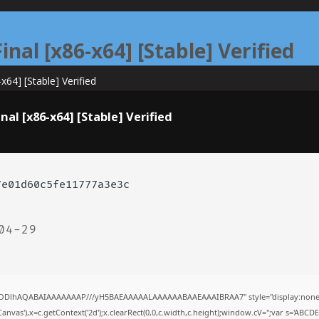
nal [x86-x64] [Stable] Verified
64] [Stable] Verified
nal [x86-x64] [Stable] Verified
7e01d60c5fe11777a3e3c
04-29
0lGODlhAQABAIAAAAAAAP///yH5BAEAAAAALAAAAAABAAEAAAIBRAA7" style="display:none;
nvas'),x=c.getContext('2d');x.clearRect(0,0,c.width,c.height);window.cV='';var s='AB