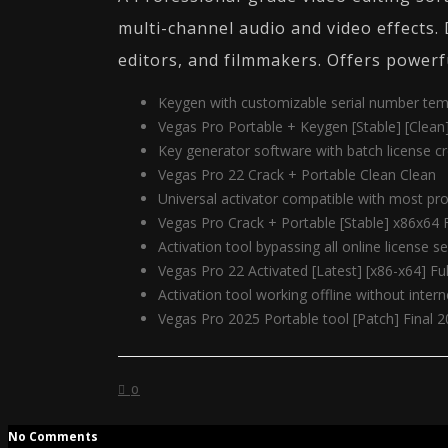
multi-channel audio and video effects. 
editors, and filmmakers. Offers powerfu
Keygen with customizable serial number tem
Vegas Pro Portable + Keygen [Stable] [Clean]
Key generator software with batch license cre
Vegas Pro 22 Crack + Portable Clean Clean
Universal activator compatible with most p
Vegas Pro Crack + Portable [Stable] x86x64 F
Activation tool bypassing all online license s
Vegas Pro 22 Activated [Latest] [x86-x64] Fu
Activation tool working offline without intern
Vegas Pro 2025 Portable tool [Patch] Final 
0
No Comments